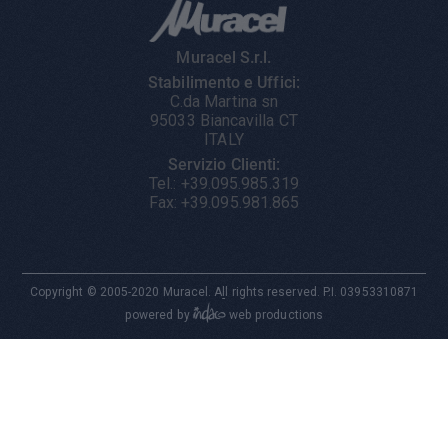
Muracel S.r.l.
Stabilimento e Uffici:
C.da Martina sn
95033 Biancavilla CT
ITALY
Servizio Clienti:
Tel.: +39.095.985.319
Fax: +39.095.981.865
Copyright © 2005-2020 Muracel. All rights reserved. P.I. 03953310871
-

powered by
web productions