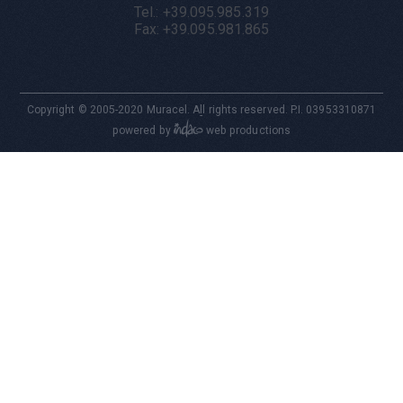
Tel.: +39.095.985.319
Fax: +39.095.981.865
Copyright © 2005-2020 Muracel. All rights reserved. P.I. 03953310871
-

powered by
web productions