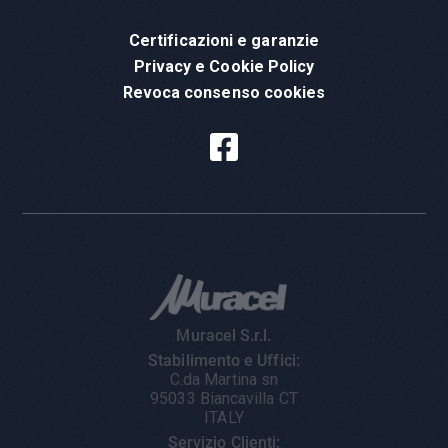
Certificazioni e garanzie
Privacy e Cookie Policy
Revoca consenso cookies
Muracel S.r.l.
Stabilimento e Uffici:
C.da Martina sn
95033 Biancavilla CT
ITALY
Servizio Clienti: