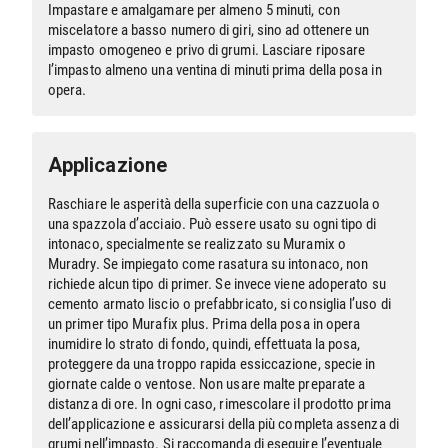
Impastare e amalgamare per almeno 5 minuti, con
miscelatore a basso numero di giri, sino ad ottenere un
impasto omogeneo e privo di grumi. Lasciare riposare
l’impasto almeno una ventina di minuti prima della posa in
opera.
Applicazione
Raschiare le asperità della superficie con una cazzuola o
una spazzola d’acciaio. Può essere usato su ogni tipo di
intonaco, specialmente se realizzato su Muramix o
Muradry. Se impiegato come rasatura su intonaco, non
richiede alcun tipo di primer. Se invece viene adoperato su
cemento armato liscio o prefabbricato, si consiglia l’uso di
un primer tipo Murafix plus. Prima della posa in opera
inumidire lo strato di fondo, quindi, effettuata la posa,
proteggere da una troppo rapida essiccazione, specie in
giornate calde o ventose. Non usare malte preparate a
distanza di ore. In ogni caso, rimescolare il prodotto prima
dell’applicazione e assicurarsi della più completa assenza di
grumi nell’impasto. Si raccomanda di eseguire l’eventuale