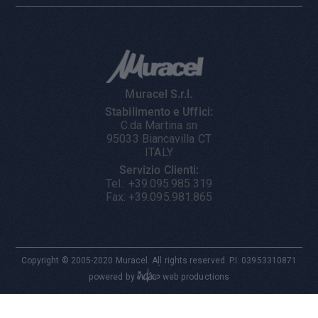
Muracel S.r.l.
Stabilimento e Uffici:
C.da Martina sn
95033 Biancavilla CT
ITALY
Servizio Clienti:
Tel.: +39.095.985.319
Fax: +39.095.981.865
Copyright © 2005-2020 Muracel. All rights reserved. P.I. 03953310871
-

powered by
web productions